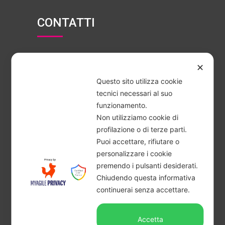
CONTATTI
Corso Europa, 46, 30014 Cavarzere VE
✕
+39 0426 310982
Questo sito utilizza cookie
info@ipabdanielato.it
tecnici necessari al suo
funzionamento.
Seguici su Facebook
Non utilizziamo cookie di
profilazione o di terze parti.
Puoi accettare, rifiutare o
personalizzare i cookie
premendo i pulsanti desiderati.
Chiudendo questa informativa
© 2020 IPAB DANIELATO • P.IVA
continuerai senza accettare.
03023790276 • Tutti i diritti
Accetta